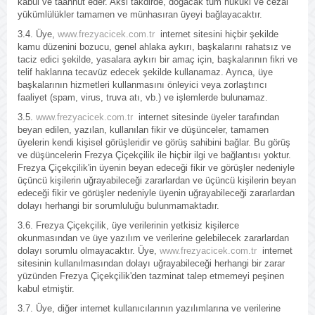
kabul ve taahhüt eder. Aksi takdirde, doğacak tüm hukuki ve cezai
yükümlülükler tamamen ve münhasıran üyeyi bağlayacaktır.
3.4. Üye,
www.frezyacicek.com.tr
internet sitesini hiçbir şekilde
kamu düzenini bozucu, genel ahlaka aykırı, başkalarını rahatsız ve
taciz edici şekilde, yasalara aykırı bir amaç için, başkalarının fikri ve
telif haklarına tecavüz edecek şekilde kullanamaz. Ayrıca, üye
başkalarının hizmetleri kullanmasını önleyici veya zorlaştırıcı
faaliyet (spam, virus, truva atı, vb.) ve işlemlerde bulunamaz.
3.5.
www.frezyacicek.com.tr
internet sitesinde üyeler tarafından
beyan edilen, yazılan, kullanılan fikir ve düşünceler, tamamen
üyelerin kendi kişisel görüşleridir ve görüş sahibini bağlar. Bu görüş
ve düşüncelerin Frezya Çiçekçilik ile hiçbir ilgi ve bağlantısı yoktur.
Frezya Çiçekçilik'in üyenin beyan edeceği fikir ve görüşler nedeniyle
üçüncü kişilerin uğrayabileceği zararlardan ve üçüncü kişilerin beyan
edeceği fikir ve görüşler nedeniyle üyenin uğrayabileceği zararlardan
dolayı herhangi bir sorumluluğu bulunmamaktadır.
3.6. Frezya Çiçekçilik, üye verilerinin yetkisiz kişilerce
okunmasından ve üye yazılım ve verilerine gelebilecek zararlardan
dolayı sorumlu olmayacaktır. Üye,
www.frezyacicek.com.tr
internet
sitesinin kullanılmasından dolayı uğrayabileceği herhangi bir zarar
yüzünden Frezya Çiçekçilik'den tazminat talep etmemeyi peşinen
kabul etmiştir.
3.7. Üye, diğer internet kullanıcılarının yazılımlarına ve verilerine