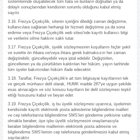
sistemlerinde oluşabilecek tüm hata ve bunların doğrudan ya da
dolaylı sonuçlarından kendisinin sorumlu olduğunu kabul etmiş
sayılır.
3.16. Frezya Çiçekçilik, sitenin içeriğini dilediği zaman değiştirme,
kullanıcılara sağlanan herhangi bir hizmeti değiştirme ya da sona
erdirme veya Frezya Çiçekçilik web sitesi'nde kayıtlı kullanıcı bilgi
ve verilerini silme hakkını saklı tutar.
3.17. Frezya Çiçekçilik, üyelik sözleşmesinin koşullarını hiçbir şekil
ve surette ön ihbara ve/veya ihtara gerek kalmaksızın her zaman
değiştirebilir, güncelleyebilir veya iptal edebilir. Değiştirilen,
güncellenen ya da yürürlükten kaldırılan her hüküm, yayın tarihinde
tüm üyeler bakımından hüküm ifade edecektir.
3.18. Taraflar, Frezya Çiçekçilik'e ait tüm bilgisayar kayıtlarının tek
ve gerçek münhasır delil olarak, HUMK madde 287'ye uygun şekilde
esas alınacağını ve söz konusu kayıtların bir delil sözleşmesi teşkil
ettiği hususunu kabul ve beyan eder.
3.19. Frezya Çiçekçilik, iş bu üyelik sözleşmesi uyarınca, üyelerinin
kendisinde kayıtlı elektronik posta adreslerine bilgilendirme mailleri
ve cep telefonlarına bilgilendirme SMS’leri gönderme yetkisine sahip
olmakla beraber, üye işbu üyelik sözleşmesini onaylamasıyla
beraber bilgilendirme maillerinin elektronik posta adresine ve
bilgilendirme SMS’lerinin cep telefonuna gönderilmesini kabul etmiş
sayılacaktır.