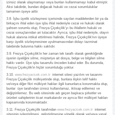
izinsiz olarak ulaşmamayı veya bunları kullanmamayı kabul etmiştir.
Aksi takdirde, bundan doğacak hukuki ve cezai sorumluluklar
tamamen üyeye aittir.
3.8. İşbu üyelik sözleşmesi içerisinde sayılan maddelerden bir ya da
birkaçını ihlal eden üye işbu ihlal nedeniyle cezai ve hukuki olarak
şahsen sorumlu olup, Frezya Çiçekçilik’yı bu ihlallerin hukuki ve
cezai sonuçlarından ari tutacaktır. Ayrıca; işbu ihlal nedeniyle, olayın
hukuk alanına intikal ettirilmesi halinde, Frezya Çiçekçilik'nın üyeye
karşı üyelik sözleşmesinee uyulmamasından dolayı tazminat
talebinde bulunma hakkı saklıdır.
3.9. Frezya Çiçekçilik'in her zaman tek taraflı olarak gerektiğinde
üyenin üyeliğini silme, müşteriye ait dosya, belge ve bilgileri silme
hakkı vardır. Üye işbu tasarrufu önceden kabul eder. Bu durumda,
Frezya Çiçekçilik'in hiçbir sorumluluğu yoktur.
3.10.
www.frezyacicek.com.tr
internet sitesi yazılım ve tasarımı
Frezya Çiçekçilik mülkiyetinde olup, bunlara ilişkin telif hakkı
ve/veya diğer fikri mülkiyet hakları ilgili kanunlarca korunmakta olup,
bunlar üye tarafından izinsiz kullanılamaz, iktisap edilemez ve
değiştirilemez. Bu web sitesinde adı geçen başkaca şirketler ve
ürünleri sahiplerinin ticari markalarıdır ve ayrıca fikri mülkiyet hakları
kapsamında korunmaktadır.
3.11. Frezya Çiçekçilik tarafından
www.frezyacicek.com.tr
internet
sitesinin iyileştirilmesi, geliştirilmesine yönelik olarak ve/veya yasal