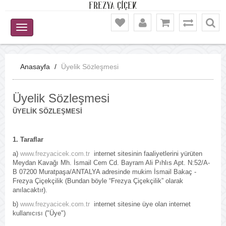
Anasayfa
Üyelik Sözleşmesi
Üyelik Sözleşmesi
ÜYELİK SÖZLEŞMESİ
1. Taraflar
a)
www.frezyacicek.com.tr
internet sitesinin faaliyetlerini yürüten
Meydan Kavağı Mh. İsmail Cem Cd. Bayram Ali Pıhlıs Apt. N:52/A-
B 07200 Muratpaşa/ANTALYA adresinde mukim İsmail Bakaç -
Frezya Çiçekçilik (Bundan böyle “Frezya Çiçekçilik” olarak
anılacaktır).
b)
www.frezyacicek.com.tr
internet sitesine üye olan internet
kullanıcısı ("Üye")