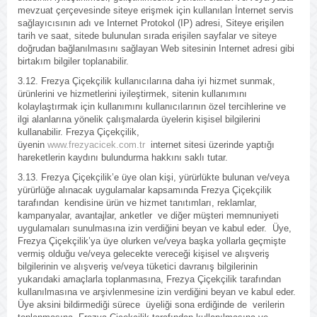
mevzuat çerçevesinde siteye erişmek için kullanılan İnternet servis
sağlayıcısının adı ve Internet Protokol (IP) adresi, Siteye erişilen
tarih ve saat, sitede bulunulan sırada erişilen sayfalar ve siteye
doğrudan bağlanılmasını sağlayan Web sitesinin Internet adresi gibi
birtakım bilgiler toplanabilir.
3.12. Frezya Çiçekçilik kullanıcılarına daha iyi hizmet sunmak,
ürünlerini ve hizmetlerini iyileştirmek, sitenin kullanımını
kolaylaştırmak için kullanımını kullanıcılarının özel tercihlerine ve
ilgi alanlarına yönelik çalışmalarda üyelerin kişisel bilgilerini
kullanabilir. Frezya Çiçekçilik,
üyenin
www.frezyacicek.com.tr
internet sitesi üzerinde yaptığı
hareketlerin kaydını bulundurma hakkını saklı tutar.
3.13. Frezya Çiçekçilik’e üye olan kişi, yürürlükte bulunan ve/veya
yürürlüğe alınacak uygulamalar kapsamında Frezya Çiçekçilik
tarafından kendisine ürün ve hizmet tanıtımları, reklamlar,
kampanyalar, avantajlar, anketler ve diğer müşteri memnuniyeti
uygulamaları sunulmasına izin verdiğini beyan ve kabul eder. Üye,
Frezya Çiçekçilik’ya üye olurken ve/veya başka yollarla geçmişte
vermiş olduğu ve/veya gelecekte vereceği kişisel ve alışveriş
bilgilerinin ve alışveriş ve/veya tüketici davranış bilgilerinin
yukarıdaki amaçlarla toplanmasına, Frezya Çiçekçilik tarafından
kullanılmasına ve arşivlenmesine izin verdiğini beyan ve kabul eder.
Üye aksini bildirmediği sürece üyeliği sona erdiğinde de verilerin