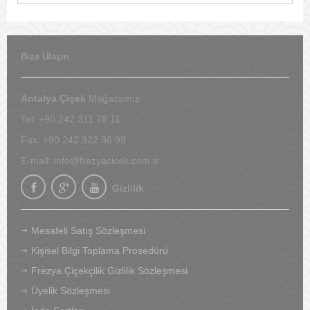
Bize Ulaşın
Antalya Çiçek
Mağazamız
Tel: +90 242 311 78 11
Fax: +90 242 322 36 99
E-mail:
info@frezyacicek.com.tr
Gizlilik
Mesafeli Satış Sözleşmesi
Kişisel Bilgi Toplama Prosedürü
Frezya Çiçekçilik Gizlilik Sözleşmesi
Üyelik Sözleşmesi