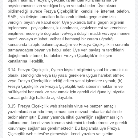
toplanmasına, Frezya Çiçekçilik tarafından kullanılmasına ve
arşivlenmesine izin verdiğini beyan ve kabul eder. Üye aksini
bildirmediği sürece Frezya Çiçekçilik’in kendisi ile internet, telefon,
SMS, vb iletişim kanalları kullanarak irtibata geçmesine izin
verdiğini beyan ve kabul eder. Üye yukarıda bahsi geçen bilgilerin
toplanması, paylaşılması, kullanılması, arşivlenmesi ve kendisine
erişilmesi nedeniyle doğrudan ve/veya dolaylı maddi ve/veya manevi
menfi ve/veya müsbet, velhasıl herhangi bir zarara uğradığı
konusunda talepte bulunmayacağını ve Frezya Çiçekçilik’in sorumlu
tutmayacağını beyan ve kabul eder. Üye veri paylaşım tercihlerini
değiştirmek isterse, bu talebini Frezya Çiçekçilik’in iletişim
kanallarına iletebilir.
3.14. Frezya Çiçekçilik, üyenin kişisel bilgilerini yasal bir zorunluluk
olarak istendiğinde veya (a) yasal gereklere uygun hareket etmek
veya Frezya Çiçekçilik’e tebliğ edilen yasal işlemlere uymak; (b)
Frezya Çiçekçilik ve Frezya Çiçekçilik web sitesinin haklarını ve
mülkiyetini korumak ve savunmak için gerekli olduğuna iyi niyetle
kanaat getirdiği hallerde açıklayabilir.
3.15. Frezya Çiçekçilik web sitesinin virus ve benzeri amaçlı
yazılımlardan arındırılmış olması için mevcut imkanlar dahilinde
tedbir alınmıştır. Bunun yanında nihai güvenliğin sağlanması için
kullanıcının, kendi virus koruma sistemini tedarik etmesi ve gerekli
korunmayı sağlaması gerekmektedir. Bu bağlamda üye Frezya
Çiçekçilik web sitesi'ne girmesiyle, kendi yazılım ve işletim