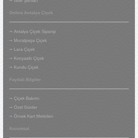
İade Şartları
Online Antalya Çiçek
Antalya Çiçek Siparişi
Muratpaşa Çiçek
Lara Çiçek
Konyaaltı Çiçek
Kundu Çiçek
Faydalı Bilgiler
Çiçek Bakımı
Özel Günler
Örnek Kart Metinleri
Kurumsal