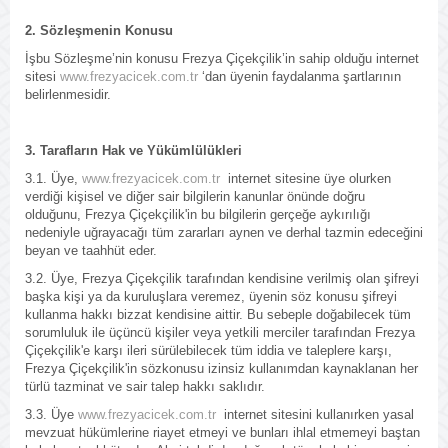
2. Sözleşmenin Konusu
İşbu Sözleşme’nin konusu Frezya Çiçekçilik’in sahip olduğu internet
sitesi
www.frezyacicek.com.tr
‘dan üyenin faydalanma şartlarının
belirlenmesidir.
3. Tarafların Hak ve Yükümlülükleri
3.1. Üye,
www.frezyacicek.com.tr
internet sitesine üye olurken
verdiği kişisel ve diğer sair bilgilerin kanunlar önünde doğru
olduğunu, Frezya Çiçekçilik'in bu bilgilerin gerçeğe aykırılığı
nedeniyle uğrayacağı tüm zararları aynen ve derhal tazmin edeceğini
beyan ve taahhüt eder.
3.2. Üye, Frezya Çiçekçilik tarafından kendisine verilmiş olan şifreyi
başka kişi ya da kuruluşlara veremez, üyenin söz konusu şifreyi
kullanma hakkı bizzat kendisine aittir. Bu sebeple doğabilecek tüm
sorumluluk ile üçüncü kişiler veya yetkili merciler tarafından Frezya
Çiçekçilik'e karşı ileri sürülebilecek tüm iddia ve taleplere karşı,
Frezya Çiçekçilik'in sözkonusu izinsiz kullanımdan kaynaklanan her
türlü tazminat ve sair talep hakkı saklıdır.
3.3. Üye
www.frezyacicek.com.tr
internet sitesini kullanırken yasal
mevzuat hükümlerine riayet etmeyi ve bunları ihlal etmemeyi baştan